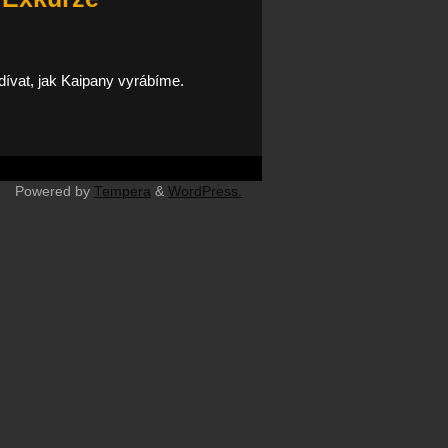
odívat, jak Kaipany vyrábíme.
Powered by
Tempera
&
WordPress.